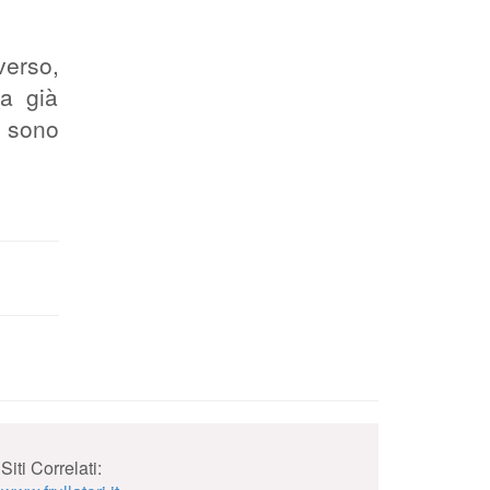
verso,
ia già
i sono
Siti Correlati: