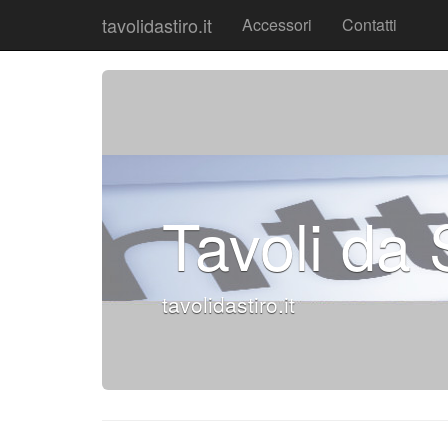
tavolidastiro.it
Accessori
Contatti
Tavoli da 
tavolidastiro.it