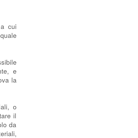
 a cui
 quale
sibile
nte, e
ova la
ali, o
are il
olo da
riali,