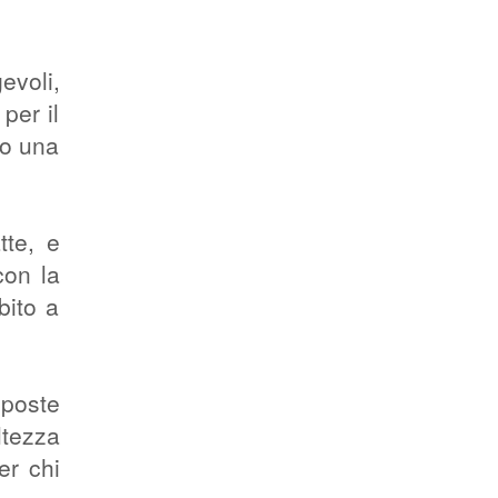
evoli,
per il
to una
tte, e
con la
bito a
poste
ltezza
er chi